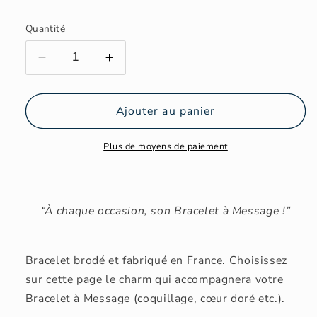
Quantité
Réduire
Augmenter
la
la
quantité
quantité
de
de
Ajouter au panier
JOYEUX
JOYEUX
ANNIVERSAIRE
ANNIVERSAIRE
Plus de moyens de paiement
-
-
Vert
Vert
“À chaque occasion, son Bracelet à Message !”
Bracelet brodé et fabriqué en France. Choisissez
sur cette page le charm qui accompagnera votre
Bracelet à Message (coquillage, cœur doré etc.).