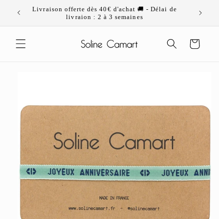
Ignorer et
Livraison offerte dès 40€ d'achat 🚚 - Délai de
passer au
livraion : 2 à 3 semaines
contenu
Panier
Passer aux
informations
produits