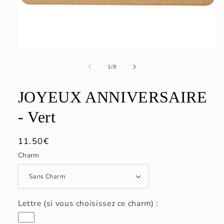
de
1
/
8
JOYEUX ANNIVERSAIRE
- Vert
Prix
11.50€
habituel
Charm
Lettre (si vous choisissez ce charm) :